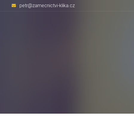
petr@zamecnictvi-klika.cz