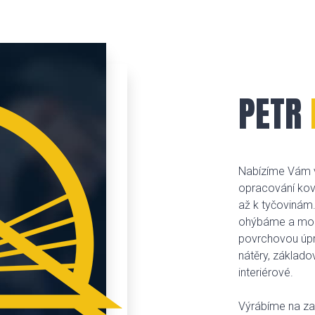
PETR
Nabízíme Vám v
opracování kov
až k tyčovinám.
ohýbáme a mont
povrchovou úpr
nátěry, základov
interiérové.
Výrábíme na za