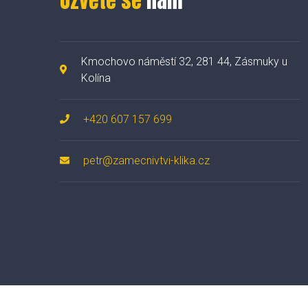
Ozvěte se
nám
Kmochovo náměstí 32, 281 44, Zásmuky u
Kolína
+420 607 157 699
petr@zamecnivtvi-klika.cz