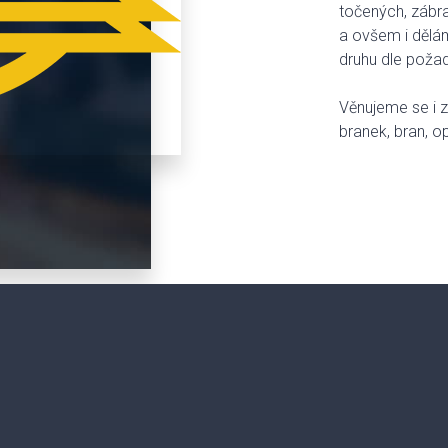
točených, zábra
a ovšem i dělá
druhu dle poža
Věnujeme se i 
branek, bran, op