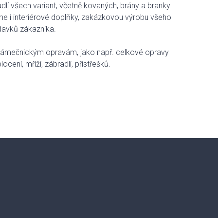
dlí všech variant, včetně kovaných, brány a branky
me i interiérové doplňky, zakázkovou výrobu všeho
davků zákazníka.
zámečnickým opravám, jako např. celkové opravy
locení, mříží, zábradlí, přístřešků.