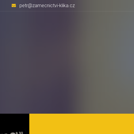
petr@zamecnictvi-klika.cz